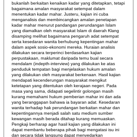
bukanlah berkaitan kenaikan kadar yang ditetapkan, tetapi
bagaimana amalan masyarakat setempat dalam
menentukan kadar mahar. Justeru, kajian ini cuba
menganalisis dan membincangkan amalan penetapan
kadar mahar menurut pandangan perundangan Islam
yang diamalkan oleh masyarakat Islam di daerah Klang
disamping melihat bagaimana pengaruh adat setempat
serta kesedaran wanita berhubung kepentingan mahar
dalam aspek sosio-ekonomi mereka. Huraian analisis
dilakukan secara terperinci berdasarkan kajian
perpustakaan, maklumat daripada temu bual secara
mendalam (indepth-interview) yang dilakukan ke atas
penduduk tempatan bagi menjelaskan hukum amalan
yang dilakukan oleh masyarakat berkenaan. Hasil kajian
mendapati kecenderungan masyarakat mengikut
ketetapan yang ditentukan oleh kerajaan negeri. Pada
masa yang sama, didapati segelintir golongan masih
kurang memahami hukum pemberian mahar ini dan ada
yang beranggapan bahawa ia bayaran adat. Kesedaran
wanita terhadap hak perundangan berkaitan mahar dan
kepentingannya menjadi salah satu medium sumber
kewangan masih berada ditahap kurang memuaskan.
Pengkaji berharap agar hasil kajian yang dilakukan ini
dapat membantu beberapa pihak bagi mengatasi isu ini
dan secara tidak langsung dapat menyedarkan