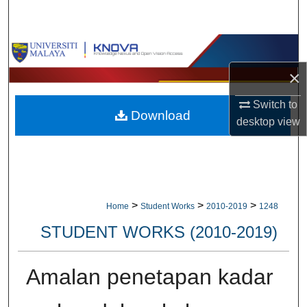
Search
Browse Collections
×
My Account
Switch to
Download
About
desktop
view
Digital Commons Network™
>
>
>
Home
Student Works
2010-2019
1248
STUDENT WORKS (2010-2019)
Amalan penetapan kadar