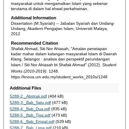
masyarakat untuk mengamalkan Islam yang sebenar
terutama di dalam hal ehwal perkahwinan.
Additional Information
Dissertation (M.Syariah) -- Jabatan Syariah dan Undang-
Undang, Akademi Pengajian Islam, Universiti Malaya,
2012
Recommended Citation
Shafak Ahmad, Siti Nor Ahiasah, "Amalan penetapan
kadar mahar dalam kalangan masyarakat Islam di Daerah
Klang, Selangor : analisis dari perspektif perundangan
Islam / Siti Nor Ahiasah bt Shafak Ahmad" (2012).
Student
Works (2010-2019)
. 1248.
https://knova.um.edu.my/student_works_2010s/1248
Additional Files
5288-2._Abstrak.pdf
(404 kB)
5288-3._Bab_Satu.pdf
(477 kB)
5288-4._Bab_Dua.pdf
(835 kB)
5288-5._Bab_Tiga.pdf
(473 kB)
5288-6._Bab_Empat.pdf
(539 kB)
5288-7._Bab_Lima.pdf
(210 kB)