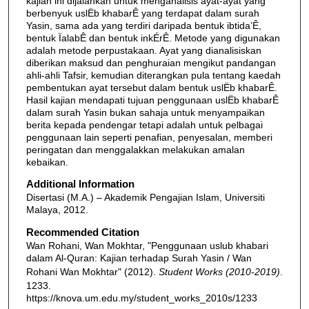
kajian ini dijalankan untuk menganalisis ayat-ayat yang
berbenyuk uslËb khabarÊ yang terdapat dalam surah
Yasin, sama ada yang terdiri daripada bentuk ibtida’Ê,
bentuk ÏalabÊ dan bentuk inkÉrÊ. Metode yang digunakan
adalah metode perpustakaan. Ayat yang dianalisiskan
diberikan maksud dan penghuraian mengikut pandangan
ahli-ahli Tafsir, kemudian diterangkan pula tentang kaedah
pembentukan ayat tersebut dalam bentuk uslËb khabarÊ.
Hasil kajian mendapati tujuan penggunaan uslËb khabarÊ
dalam surah Yasin bukan sahaja untuk menyampaikan
berita kepada pendengar tetapi adalah untuk pelbagai
penggunaan lain seperti penafian, penyesalan, memberi
peringatan dan menggalakkan melakukan amalan
kebaikan.
Additional Information
Disertasi (M.A.) – Akademik Pengajian Islam, Universiti
Malaya, 2012.
Recommended Citation
Wan Rohani, Wan Mokhtar, "Penggunaan uslub khabari
dalam Al-Quran: Kajian terhadap Surah Yasin / Wan
Rohani Wan Mokhtar" (2012).
Student Works (2010-2019)
.
1233.
https://knova.um.edu.my/student_works_2010s/1233