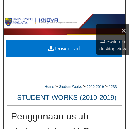
Search
Browse Collections
×
My Account
Switch to
Download
desktop
view
About
Digital Commons Network™
>
>
>
Home
Student Works
2010-2019
1233
STUDENT WORKS (2010-2019)
Penggunaan uslub