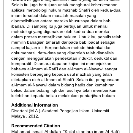
Selain itu juga bertujuan untuk menghurai keberkesanan
aplikasi metodologi hukum mazhab Shafi‘i oleh kedua-dua
imam tersebut dalam masalah-masalah yang
diperselisihkan antara mereka khususnya dalam bab
ibadah. Di samping itu juga bertujuan untuk menilai
metodologi yang digunakan oleh kedua-dua mereka
dalam proses mentarjihkan hukum. Untuk itu, penulis telah
memilih bahagian taharah daripada bab ibadat sebagai
sampel kajian ini. Berpandukan metode historikal dan
dokumentasi, data-data yang diperoleh telah dianalisis
dengan menggunakan pendekatan induktif, deduktif dan
komparatif. Di antara dapatan kajian ini menunjukkan
bahawa al-Imām al-Rāfi‘i dan al-Imam al-Nawawi sangat
konsisten berpegang kepada usul mazhab yang telah
ditetapkan oleh al-Imam al-Shafi‘i. Selain itu, penguasaan
al-Imām al-Nawawi dalam bidang hadis dan kemahiran
beliau dalam bidang fiqh dan usūlnya telah memberikan
kelebihan kepada beliau melakukan pentarjihan hukum.
Additional Information
Disertasi (M.A.)-Akademi Pengajian Islam, Universiti
Malaya , 2012.
Recommended Citation
Muhamad Ismail, Abdullah, "Khilaf di antara imam Al-Rafi‘i