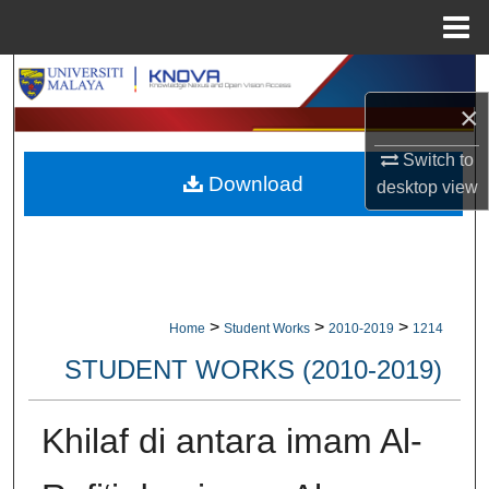
Menu
Home
Search
×
Browse Collections
Switch to
Download
My Account
desktop
view
About
Digital Commons Network™
>
>
>
Home
Student Works
2010-2019
1214
STUDENT WORKS (2010-2019)
Khilaf di antara imam Al-