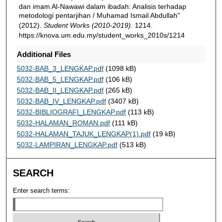
dan imam Al-Nawawi dalam ibadah: Analisis terhadap
metodologi pentarjihan / Muhamad Ismail Abdullah"
(2012).
Student Works (2010-2019)
. 1214.
https://knova.um.edu.my/student_works_2010s/1214
Additional Files
5032-BAB_3_LENGKAP.pdf
(1098 kB)
5032-BAB_5_LENGKAP.pdf
(106 kB)
5032-BAB_II_LENGKAP.pdf
(265 kB)
5032-BAB_IV_LENGKAP.pdf
(3407 kB)
5032-BIBLIOGRAFI_LENGKAP.pdf
(113 kB)
5032-HALAMAN_ROMAN.pdf
(111 kB)
5032-HALAMAN_TAJUK_LENGKAP(1).pdf
(19 kB)
5032-LAMPIRAN_LENGKAP.pdf
(513 kB)
SEARCH
Enter search terms: