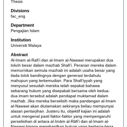
Thesis
Divisions
fac_eng
Department
Pengajian Islam
Institution
Universiti Malaya
Abstract
Al-Imam al-Rafi‘i dan al-Imam al-Nawawi merupakan dua
tokoh besar dalam mazhab Shafi‘i. Peranan mereka dalam
memurnikan semula mazhab ini adalah usaha besar yang
tiada tolok bandingnya dengan generasi terdahulu
mahupun yang terkemudian. Para Shafi‘iyyah yang
menyusul sesudah mereka telah sepakat bahawa
sebarang hukum yang disepakati bersama oleh kedua-
dua imam tersebut adalah pendapat muktamad dalam
mazhab. Jika mereka berselisih maka pandangan al-Imam
al-Nawawi akan diutamakan sekiranya beliau mempunyai
alasan pentarjihan. Justeru itu, objektif kajian ini adalah
untuk mengenal pasti faktor-faktor yang mempengaruhi
perselisihan di antara al-Imām al-Rāfi‘i dan al-Imam al-
Nawawi hingga menghasilkan hukum yang berbeza-beza.