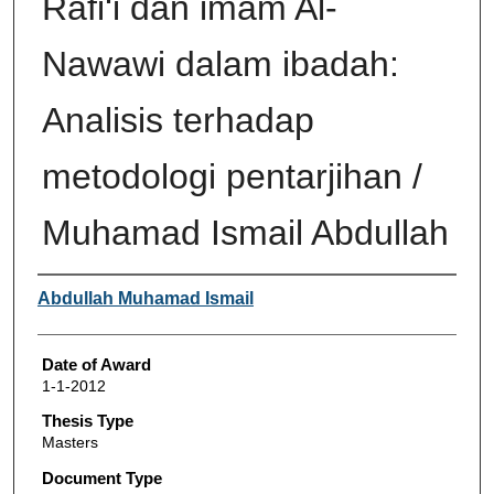
Rafi‘i dan imam Al-
Nawawi dalam ibadah:
Analisis terhadap
metodologi pentarjihan /
Muhamad Ismail Abdullah
Author
Abdullah Muhamad Ismail
Date of Award
1-1-2012
Thesis Type
Masters
Document Type