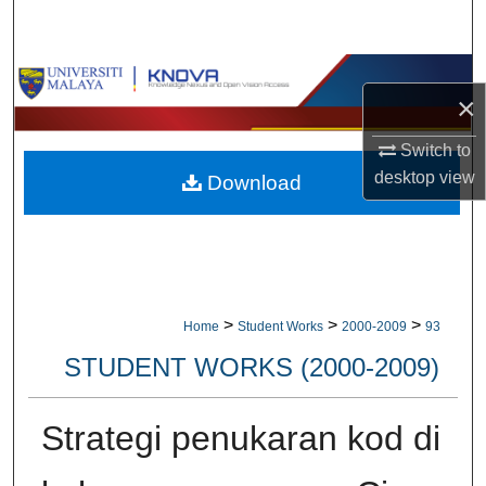
Search
Browse Collections
×
My Account
Switch to
desktop
view
Download
About
Digital Commons Network™
>
>
>
Home
Student Works
2000-2009
93
STUDENT WORKS (2000-2009)
Strategi penukaran kod di