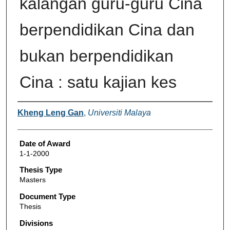
kalangan guru-guru Cina
berpendidikan Cina dan
bukan berpendidikan
Cina : satu kajian kes
Author
Kheng Leng Gan
,
Universiti Malaya
Date of Award
1-1-2000
Thesis Type
Masters
Document Type
Thesis
Divisions