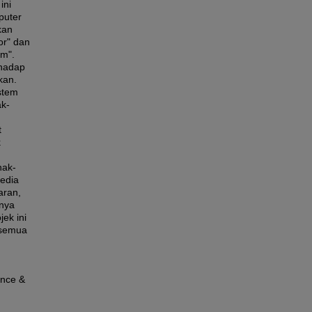
ini
puter
kan
or" dan
m".
rhadap
kan.
stem
k-
t
k
nak-
edia
aran,
anya
jek ini
 semua
ence &