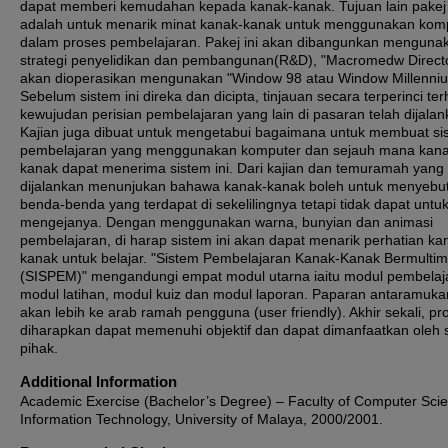
dapat memberi kemudahan kepada kanak-kanak. Tujuan lain pakej 
adalah untuk menarik minat kanak-kanak untuk menggunakan kom
dalam proses pembelajaran. Pakej ini akan dibangunkan menguna
strategi penyelidikan dan pembangunan(R&D), "Macromedw Direct
akan dioperasikan mengunakan "Window 98 atau Window Millenniu
Sebelum sistem ini direka dan dicipta, tinjauan secara terperinci te
kewujudan perisian pembelajaran yang lain di pasaran telah dijalan
Kajian juga dibuat untuk mengetabui bagaimana untuk membuat si
pembelajaran yang menggunakan komputer dan sejauh mana kana
kanak dapat menerima sistem ini. Dari kajian dan temuramah yang
dijalankan menunjukan bahawa kanak-kanak boleh untuk menyebu
benda-benda yang terdapat di sekelilingnya tetapi tidak dapat untu
mengejanya. Dengan menggunakan warna, bunyian dan animasi
pembelajaran, di harap sistem ini akan dapat menarik perhatian ka
kanak untuk belajar. "Sistem Pembelajaran Kanak-Kanak Bermultim
(SISPEM)" mengandungi empat modul utarna iaitu modul pembelaj
modul latihan, modul kuiz dan modul laporan. Paparan antaramuk
akan lebih ke arab ramah pengguna (user friendly). Akhir sekali, pro
diharapkan dapat memenuhi objektif dan dapat dimanfaatkan oleh
pihak.
Additional Information
Academic Exercise (Bachelor’s Degree) – Faculty of Computer Sci
Information Technology, University of Malaya, 2000/2001.