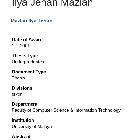
Ilya Jehan Mazlan
Author
Mazlan Ilya Jehan
Date of Award
1-1-2001
Thesis Type
Undergraduates
Document Type
Thesis
Divisions
fsktm
Department
Faculty of Computer Science & Information Technology
Institution
University of Malaya
Abstract