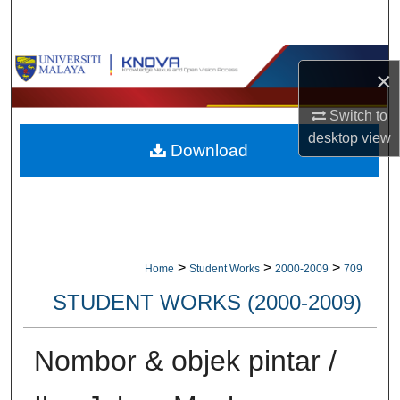
Search
Browse Collections
×
My Account
Switch to
desktop
view
Download
About
Digital Commons Network™
>
>
>
Home
Student Works
2000-2009
709
STUDENT WORKS (2000-2009)
Nombor & objek pintar /