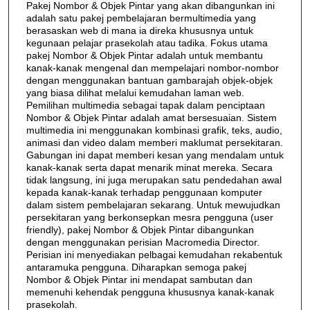
Pakej Nombor & Objek Pintar yang akan dibangunkan ini
adalah satu pakej pembelajaran bermultimedia yang
berasaskan web di mana ia direka khususnya untuk
kegunaan pelajar prasekolah atau tadika. Fokus utama
pakej Nombor & Objek Pintar adalah untuk membantu
kanak-kanak mengenal dan mempelajari nombor-nombor
dengan menggunakan bantuan gambarajah objek-objek
yang biasa dilihat melalui kemudahan laman web.
Pemilihan multimedia sebagai tapak dalam penciptaan
Nombor & Objek Pintar adalah amat bersesuaian. Sistem
multimedia ini menggunakan kombinasi grafik, teks, audio,
animasi dan video dalam memberi maklumat persekitaran.
Gabungan ini dapat memberi kesan yang mendalam untuk
kanak-kanak serta dapat menarik minat mereka. Secara
tidak langsung, ini juga merupakan satu pendedahan awal
kepada kanak-kanak terhadap penggunaan komputer
dalam sistem pembelajaran sekarang. Untuk mewujudkan
persekitaran yang berkonsepkan mesra pengguna (user
friendly), pakej Nombor & Objek Pintar dibangunkan
dengan menggunakan perisian Macromedia Director.
Perisian ini menyediakan pelbagai kemudahan rekabentuk
antaramuka pengguna. Diharapkan semoga pakej
Nombor & Objek Pintar ini mendapat sambutan dan
memenuhi kehendak pengguna khususnya kanak-kanak
prasekolah.