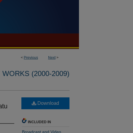
<
Previous
Next
>
WORKS (2000-2009)
Download
atu
INCLUDED IN
Broadcast and Video