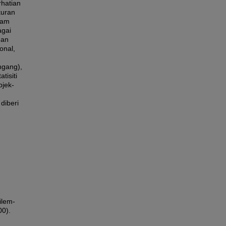
rhatian
kuran
lam
agai
dan
onal,
engang),
tisiti
bjek-
diberi
ilem-
00).