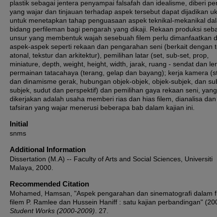
plastik sebagai jentera penyampai falsafah dan idealisme, diberi pe
yang wajar dan tinjauan terhadap aspek tersebut dapat dijadikan u
untuk menetapkan tahap penguasaan aspek teknikal-mekanikal da
bidang perfileman bagi pengarah yang dikaji. Rekaan produksi seb
unsur yang membentuk wajah sesebuah filem perlu dimanfaatkan 
aspek-aspek seperti rekaan dan pengarahan seni (berkait dengan t
atonal, tekstur dan arkitektur), pemilihan latar (set, sub-set, prop,
miniature, depth, weight, height, width, jarak, ruang - sendat dan l
permainan tatacahaya (terang, gelap dan bayang); kerja kamera (sta
dan dinamisme gerak, hubungan objek-objek, objek-subjek, dan su
subjek, sudut dan perspektif) dan pemilihan gaya rekaan seni, yang
dikerjakan adalah usaha memberi rias dan hias filem, dianalisa dan 
tafsiran yang wajar menerusi beberapa bab dalam kajian ini.
Initial
snms
Additional Information
Dissertation (M.A) -- Faculty of Arts and Social Sciences, Universiti
Malaya, 2000.
Recommended Citation
Mohamed, Hamsan, "Aspek pengarahan dan sinematografi dalam f
filem P. Ramlee dan Hussein Haniff : satu kajian perbandingan" (20
Student Works (2000-2009)
. 27.