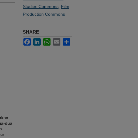
Studies Commons
,
Film
Production Commons
SHARE
Facebook
LinkedIn
WhatsApp
Email
Share
Makna
ua-dua
n.
ur