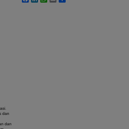
asi.
s dan
,
an dan