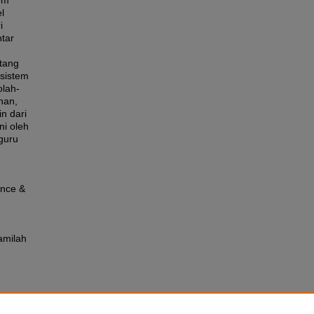
em
l
i
tar
ntang
 sistem
olah-
han,
n dari
ni oleh
guru
ence &
amilah