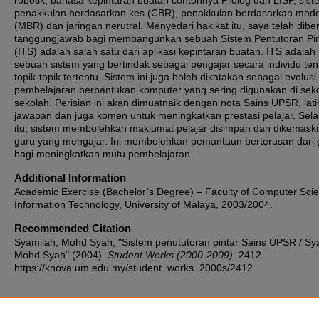
robotik, bahasa kepintaran buatan contohnya Prolog dan LISP, sist
penakkulan berdasarkan kes (CBR), penakkulan berdasarkan mode
(MBR) dan jaringan nerutral. Menyedari hakikat itu, saya telah diber
tanggungjawab bagi membangunkan sebuah Sistem Pentutoran Pin
(ITS) adalah salah satu dari aplikasi kepintaran buatan. ITS adalah
sebuah sistem yang bertindak sebagai pengajar secara individu te
topik-topik tertentu. Sistem ini juga boleh dikatakan sebagai evolusi
pembelajaran berbantukan komputer yang sering digunakan di sek
sekolah. Perisian ini akan dimuatnaik dengan nota Sains UPSR, lati
jawapan dan juga komen untuk meningkatkan prestasi pelajar. Selai
itu, sistem membolehkan maklumat pelajar disimpan dan dikemaski
guru yang mengajar. Ini membolehkan pemantaun berterusan dari 
bagi meningkatkan mutu pembelajaran.
Additional Information
Academic Exercise (Bachelor’s Degree) – Faculty of Computer Sci
Information Technology, University of Malaya, 2003/2004.
Recommended Citation
Syamilah, Mohd Syah, "Sistem penututoran pintar Sains UPSR / Sy
Mohd Syah" (2004).
Student Works (2000-2009)
. 2412.
https://knova.um.edu.my/student_works_2000s/2412