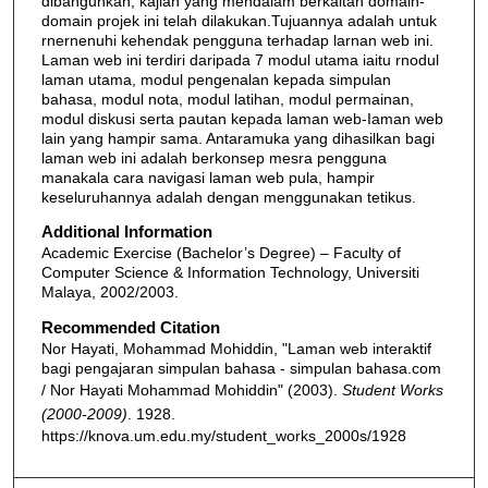
dibangunkan, kajian yang mendalam berkaitan domain-
domain projek ini telah dilakukan.Tujuannya adalah untuk
rnernenuhi kehendak pengguna terhadap larnan web ini.
Laman web ini terdiri daripada 7 modul utama iaitu rnodul
laman utama, modul pengenalan kepada simpulan
bahasa, modul nota, modul latihan, modul permainan,
modul diskusi serta pautan kepada laman web-Iaman web
lain yang hampir sama. Antaramuka yang dihasilkan bagi
laman web ini adalah berkonsep mesra pengguna
manakala cara navigasi laman web pula, hampir
keseluruhannya adalah dengan menggunakan tetikus.
Additional Information
Academic Exercise (Bachelor’s Degree) – Faculty of
Computer Science & Information Technology, Universiti
Malaya, 2002/2003.
Recommended Citation
Nor Hayati, Mohammad Mohiddin, "Laman web interaktif
bagi pengajaran simpulan bahasa - simpulan bahasa.com
/ Nor Hayati Mohammad Mohiddin" (2003).
Student Works
(2000-2009)
. 1928.
https://knova.um.edu.my/student_works_2000s/1928