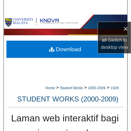
Search
Browse Collections
×
My Account
Switch to
desktop
view
Download
About
Digital Commons Network™
>
>
>
Home
Student Works
2000-2009
1928
STUDENT WORKS (2000-2009)
Laman web interaktif bagi