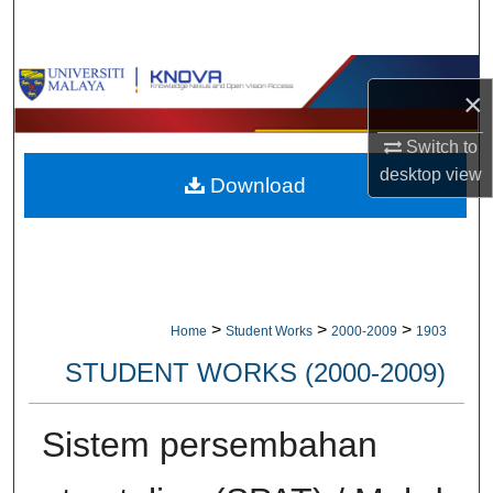
Search
Browse Collections
×
My Account
Switch to
desktop
view
Download
About
Digital Commons Network™
>
>
>
Home
Student Works
2000-2009
1903
STUDENT WORKS (2000-2009)
Sistem persembahan