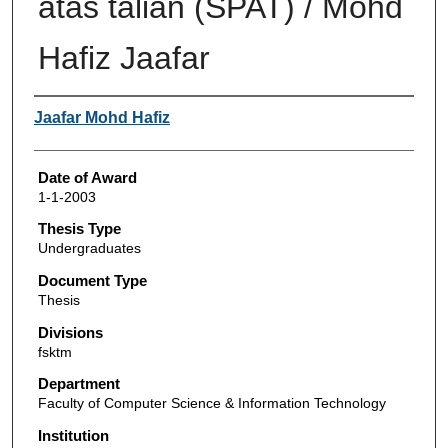
atas talian (SPAT) / Mohd
Hafiz Jaafar
Author
Jaafar Mohd Hafiz
Date of Award
1-1-2003
Thesis Type
Undergraduates
Document Type
Thesis
Divisions
fsktm
Department
Faculty of Computer Science & Information Technology
Institution