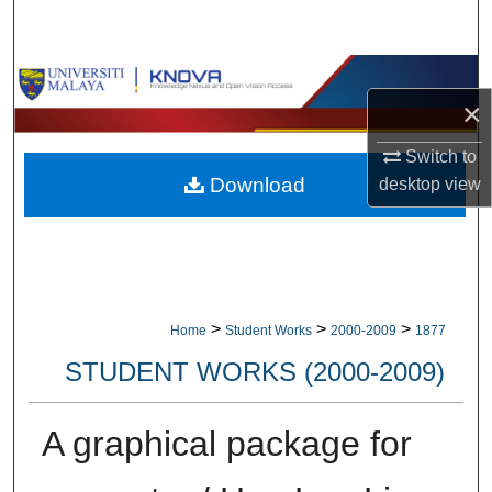
Search
Browse Collections
×
My Account
Switch to
Download
desktop
view
About
Digital Commons Network™
>
>
>
Home
Student Works
2000-2009
1877
STUDENT WORKS (2000-2009)
A graphical package for