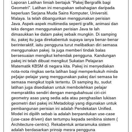
Laporan Latihan Iimiah bertajuk "Pakej Bergrafik bagi
Geometri". Latihan ini merupakan sebahagian daripada
keperluan Sarjana Muda Sains Komputer, Universiti.
Malaya. Ia telah dibangunkan menggunakan perisian
Java. Aspek-aspek multimedia seperti grafik, animasi dan
teks dengan menggunakan perisian Java te lah
dimasukkan ke dalam pakej sebaik mungkin. Di samping
itu, pakej itu juga direkabentuk supaya ianya benar-benar
berinteraktif, iaitu pengguna turut melibatkan diri semasa
menggunakan pakej. Ia juga memberi tindak balas
bersesuaian mengikut kehendak pengguna. Kandungan
pakej ini telah dibuat mengikut Sukatan Pelajaran
Matematik KBSM di negara kita. Pakej ini menyediakan
nota-nota ringkas serta latihan bagi memperkukuh minda
pe]ajar-pelajar yang menggunakan pakej dari semasa ke
semasa mengikut topik tertentu. Di samping itu, sudut
latihan juga disediakan untuk membolehkan pelajar
mempraktiks sendiri dengan mengubahsuai ciri-ciri
geometry asas yang sedia ada atau penghasilan lukisan
geometri dari pakej ini.Metadologi yang digunakan untuk
pembangunan perisian ini adalah Pendekatan Unified.
Model ini dipilih sebab ia adalah berpandukan use-case
(use-case driven) dan tertumpu kepada senibina sistem (
Architecture-centric). Rekabentuk antaramuka sistem
adalah berdasarkan prinsip mesra pengguna