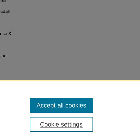
ian
.
mudah
ence &
rman
Accept all cookies
Cookie settings