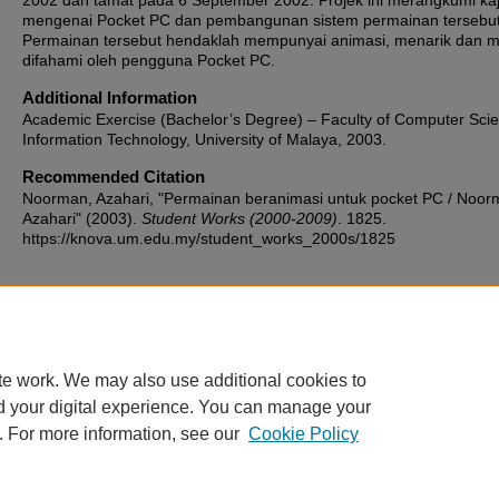
2002 dan tamat pada 6 September 2002. Projek ini merangkumi kaj
mengenai Pocket PC dan pembangunan sistem permainan tersebut
Permainan tersebut hendaklah mempunyai animasi, menarik dan 
difahami oleh pengguna Pocket PC.
Additional Information
Academic Exercise (Bachelor’s Degree) – Faculty of Computer Sci
Information Technology, University of Malaya, 2003.
Recommended Citation
Noorman, Azahari, "Permainan beranimasi untuk pocket PC / Noo
Azahari" (2003).
Student Works (2000-2009)
. 1825.
https://knova.um.edu.my/student_works_2000s/1825
Home
|
About
|
FAQ
|
My Account
|
Accessibility Statement
te work. We may also use additional cookies to
Privacy
Copyright
d your digital experience. You can manage your
. For more information, see our
Cookie Policy