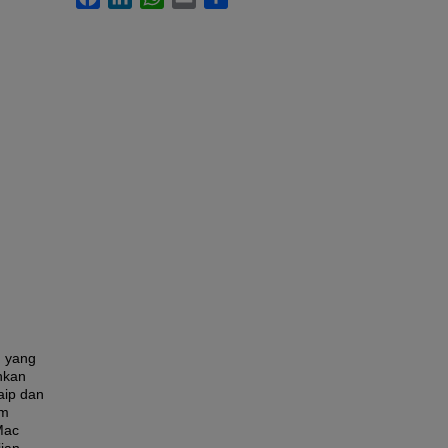
n yang
nkan
aip dan
um
Mac